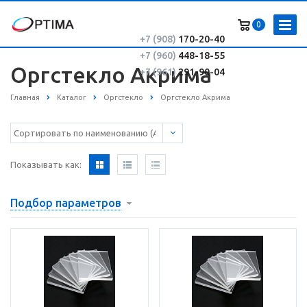
0
+7 (908)
170-20-40
+7 (960)
448-18-55
Оргстекло Акрима
+7 (961)
291-90-04
Главная
Каталог
Оргстекло
Оргстекло Акрима
Показывать как:
Подбор параметров