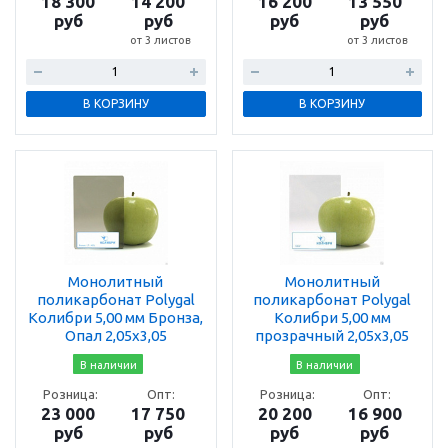
18 300
14 200
16 200
13 550
руб
руб
руб
руб
от 3 листов
от 3 листов
В КОРЗИНУ
В КОРЗИНУ
Монолитный
Монолитный
поликарбонат Polygal
поликарбонат Polygal
Колибри 5,00 мм Бронза,
Колибри 5,00 мм
Опал 2,05х3,05
прозрачный 2,05х3,05
В наличии
В наличии
Розница:
Опт:
Розница:
Опт:
23 000
17 750
20 200
16 900
руб
руб
руб
руб