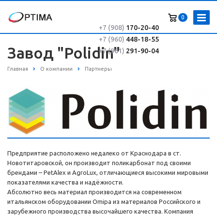
0
+7 (908)
170-20-40
+7 (960)
448-18-55
Завод "Polidin"
+7 (961)
291-90-04
Главная
О компании
Партнеры
Предприятие расположено недалеко от Краснодара в ст.
Новотитаровской, он производит поликарбонат под своими
брендами – PetAlex и AgroLux, отличающиеся высокими мировыми
показателями качества и надёжности.
Абсолютно весь материал производится на современном
итальянском оборудовании Omipa из материалов Российского и
зарубежного производства высочайшего качества. Компания