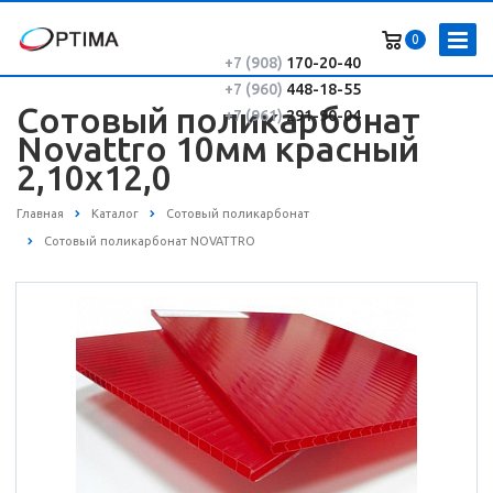
0
+7 (908)
170-20-40
+7 (960)
448-18-55
Сотовый поликарбонат
+7 (961)
291-90-04
Novattro 10мм красный
2,10х12,0
Главная
Каталог
Сотовый поликарбонат
Сотовый поликарбонат NOVATTRO