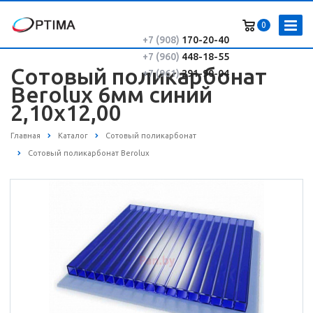
0
+7 (908)
170-20-40
+7 (960)
448-18-55
Сотовый поликарбонат
+7 (961)
291-90-04
Berolux 6мм синий
2,10x12,00
Главная
Каталог
Сотовый поликарбонат
Сотовый поликарбонат Berolux