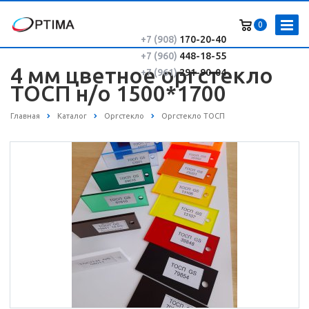
0
+7 (908)
170-20-40
+7 (960)
448-18-55
4 мм цветное оргстекло
+7 (961)
291-90-04
ТОСП н/о 1500*1700
Главная
Каталог
Оргстекло
Оргстекло ТОСП