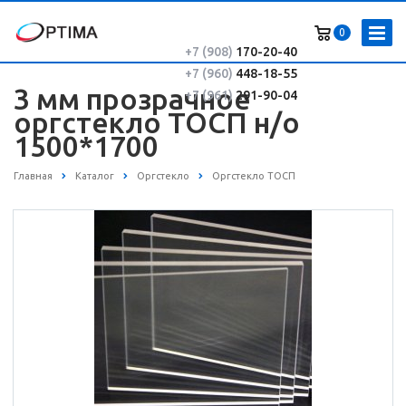
0
+7 (908)
170-20-40
+7 (960)
448-18-55
3 мм прозрачное
+7 (961)
291-90-04
оргстекло ТОСП н/о
1500*1700
Главная
Каталог
Оргстекло
Оргстекло ТОСП