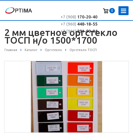
0
+7 (908)
170-20-40
+7 (960)
448-18-55
2 мм цветное оргстекло
+7 (961)
291-90-04
ТОСП н/о 1500*1700
Главная
Каталог
Оргстекло
Оргстекло ТОСП