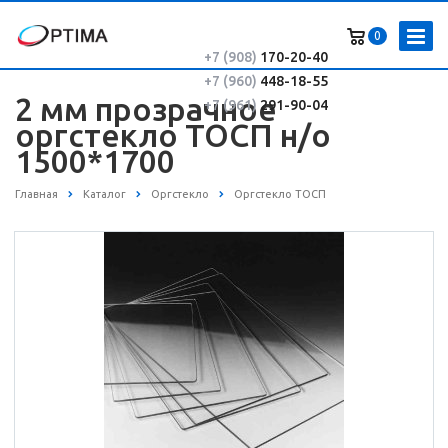
0
+7 (908)
170-20-40
+7 (960)
448-18-55
2 мм прозрачное
+7 (961)
291-90-04
оргстекло ТОСП н/о
1500*1700
Главная
Каталог
Оргстекло
Оргстекло ТОСП