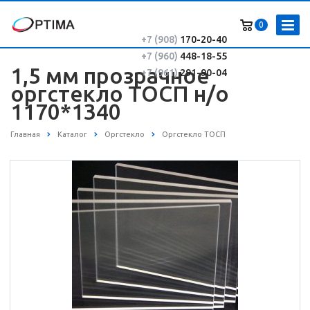
0
+7 (908)
170-20-40
+7 (960)
448-18-55
1,5 мм прозрачное
+7 (961)
291-90-04
оргстекло ТОСП н/о
1170*1340
Главная
Каталог
Оргстекло
Оргстекло ТОСП