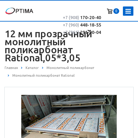
0
+7 (908)
170-20-40
+7 (960)
448-18-55
12 мм прозрачный
+7 (961)
291-90-04
монолитный
поликарбонат
Rational,05*3,05
Главная
Каталог
Монолитный поликарбонат
Монолитный поликарбонат Rational