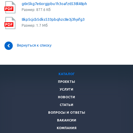
g6n5kg7e6orgjpbu1h3oafz6538l48ph
Размер: 877.6 Кб
8kp5cjcb5dks533pbqhzc8e3j3hyifg3
Размер: 1.7 Мб
Вернуться к списку
КАТАЛОГ
ПРОЕКТЫ
УСЛУГИ
НОВОСТИ
СТАТЬИ
ВОПРОСЫ И ОТВЕТЫ
ВАКАНСИИ
КОМПАНИЯ