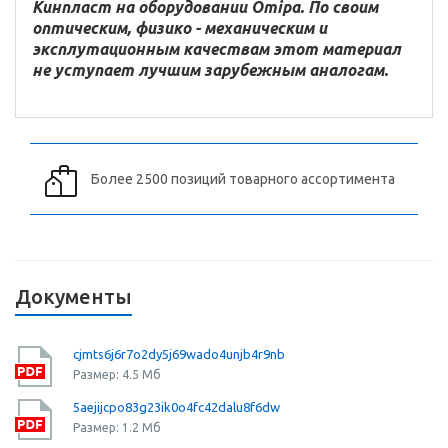
Кинпласт на оборудовании Omipa. По своим
оптическим, физико - механическим и
эксплутационным качествам этот материал
не уступает лучшим зарубежным аналогам.
Более 2500 позиций товарного ассортимента
Документы
cjmts6j6r7o2dy5j69wado4unjb4r9nb
Размер: 4.5 Мб
5aejijcpo83g23ik0o4fc42dalu8f6dw
Размер: 1.2 Мб