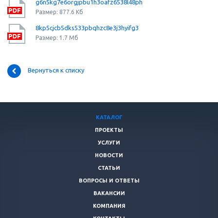
g6n5kg7e6orgjpbu1h3oafz6538l48ph
Размер: 877.6 Кб
8kp5cjcb5dks533pbqhzc8e3j3hyifg3
Размер: 1.7 Мб
Вернуться к списку
КАТАЛОГ
ПРОЕКТЫ
УСЛУГИ
НОВОСТИ
СТАТЬИ
ВОПРОСЫ И ОТВЕТЫ
ВАКАНСИИ
КОМПАНИЯ