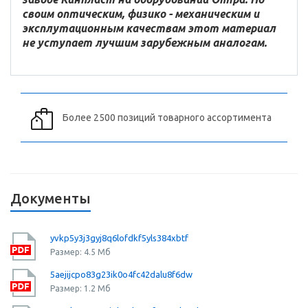
своим оптическим, физико - механическим и
эксплутационным качествам этот материал
не уступает лучшим зарубежным аналогам.
Более 2500 позиций товарного ассортимента
Документы
yvkp5y3j3gyj8q6lofdkf5yls384xbtf
Размер: 4.5 Мб
5aejijcpo83g23ik0o4fc42dalu8f6dw
Размер: 1.2 Мб