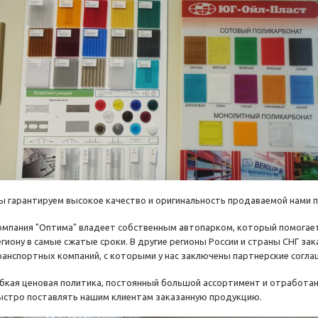
ы гарантируем высокое качество и оригинальность продаваемой нами 
омпания "Оптима" владеет собственным автопарком, который помогае
егиону в самые сжатые сроки. В другие регионы России и страны СНГ з
ранспортных компаний, с которыми у нас заключены партнерские согла
ибкая ценовая политика, постоянный большой ассортимент и отработа
ыстро поставлять нашим клиентам заказанную продукцию.