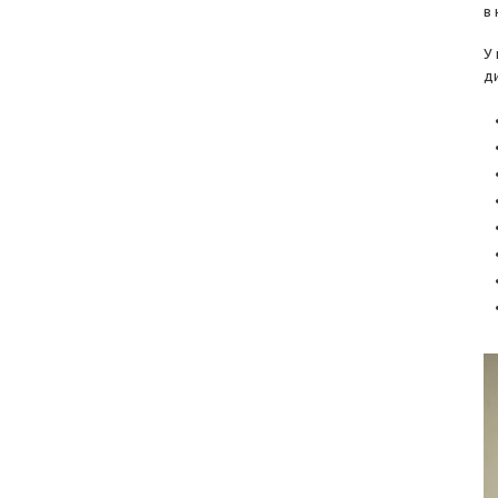
в
У
д