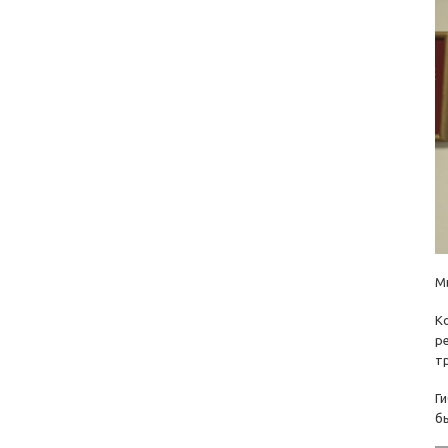
М
К
р
т
Г
б